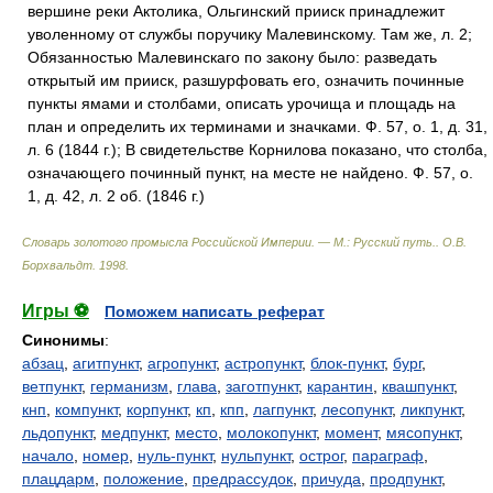
вершине реки Актолика, Ольгинский прииск принадлежит
уволенному от службы поручику Малевинскому. Там же, л. 2;
Обязанностью Малевинскаго по закону было: разведать
открытый им прииск, разшурфовать его, означить починные
пункты ямами и столбами, описать урочища и площадь на
план и определить их терминами и значками. Ф. 57, о. 1, д. 31,
л. 6 (1844 г.); В свидетельстве Корнилова показано, что столба,
означающего починный пункт, на месте не найдено. Ф. 57, о.
1, д. 42, л. 2 об. (1846 г.)
Словарь золотого промысла Российской Империи. — М.: Русский путь.
.
О.В.
Борхвальдт
.
1998
.
Игры ⚽
Поможем написать реферат
Синонимы
:
абзац
,
агитпункт
,
агропункт
,
астропункт
,
блок-пункт
,
бург
,
ветпункт
,
германизм
,
глава
,
заготпункт
,
карантин
,
квашпункт
,
кнп
,
компункт
,
корпункт
,
кп
,
кпп
,
лагпункт
,
лесопункт
,
ликпункт
,
льдопункт
,
медпункт
,
место
,
молокопункт
,
момент
,
мясопункт
,
начало
,
номер
,
нуль-пункт
,
нульпункт
,
острог
,
параграф
,
плацдарм
,
положение
,
предрассудок
,
причуда
,
продпункт
,