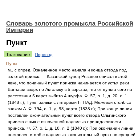
Словарь золотого промысла Российской
Империи
Пункт
Толкование
Перевод
Пункт
м.
, с опред. Означенное место начала и конца отвода под
золотой прииск. — Казанский купец Рязанов описал в этой
явке, что починный пункт прииска начинается от устья реки
Вагнаши вверх по Актолику в 5 верстах, что от пункта сего на
расстоянии 5 верст выбито 4 шурфа. Ф. 57, о. 1, д. 20, л. 1
(1848 г.); Пункт заявки с литерами Гг ПАД. Межевой столб со
знаком А. Ф. 794, о. 1, д. 98, карта (1838 г.); При конце линии
поставлен окончательный пункт всего отвода Ольгинского
прииска с выше означенной надписью принадлежности
прииска. Ф. 57, о. 1, д. 10, л. 2 (1840 г.); При окончании линии
поставлен столб с надписью: окончательный пункт по средней