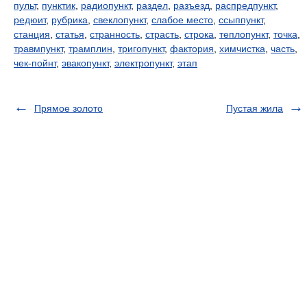
пульт
,
пунктик
,
радиопункт
,
раздел
,
разъезд
,
распредпункт
,
редюит
,
рубрика
,
свеклопункт
,
слабое место
,
ссыппункт
,
станция
,
статья
,
странность
,
страсть
,
строка
,
теплопункт
,
точка
,
травмпункт
,
трамплин
,
тригопункт
,
фактория
,
химчистка
,
часть
,
чек-пойнт
,
эвакопункт
,
электропункт
,
этап
Прямое золото
Пустая жила