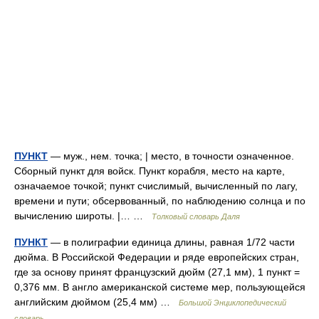
ПУНКТ
— муж., нем. точка; | место, в точности означенное.
Сборный пункт для войск. Пункт корабля, место на карте,
означаемое точкой; пункт счислимый, вычисленный по лагу,
времени и пути; обсервованный, по наблюдению солнца и по
вычислению широты. |… …
Толковый словарь Даля
ПУНКТ
— в полиграфии единица длины, равная 1/72 части
дюйма. В Российской Федерации и ряде европейских стран,
где за основу принят французский дюйм (27,1 мм), 1 пункт =
0,376 мм. В англо американской системе мер, пользующейся
английским дюймом (25,4 мм) …
Большой Энциклопедический
словарь