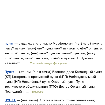
пункт
— сущ., м., употр. часто Морфология: (нет) чего? пункта,
чему? пункту, (вижу) что? пункт, чем? пунктом, о чём? о пункте;
мн. что? пункты, (нет) чего? пунктов, чему? пунктам, (вижу)
что? пункты, чем? пунктами, о чём? о пунктах 1. Пунктом
называют… …
Толковый словарь Дмитриева
Пункт
— (от нем. Punkt точка) Военное дело Командный пункт
(КП) Контрольно пропускной пункт (КПП) Наблюдательный
пункт (НП) Населённый пункт Опорный пункт Пункт
технического обслуживания (ПТО) Другое Органный пункт
Последний п …
Википедия
ПУНКТ
— (лат. точка). Статья в печати, точно означенная;